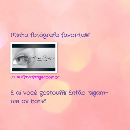
Minha fotógrafa favorita!!!!
www.flavialanger.com.br
E aí você gostou??!! Então "sigam-
me os bons".