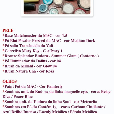
PELE
*
Base Matchmaster da MAC - cor 1.5
*
Pó Blot Powder Pressed da MAC - cor Medium Dark
*
Pó solto Translucido da Vult
*
Corretivo Mary Kay - Cor Ivory 1
*
Bronze Splendor Eudora - Summer Glam ( Contorno )
*
Pó Iluminador da Dailus - cor 04
*
Blush da Millani - cor Glow 04
*
Blush Natura Una - cor Rosa
OLHOS
*
Paint Pot da MAC - Cor Painterly
*
Sombras unit. da Eudora da linha magnetic eyes - cores Beige
Diva / Power Blue
*
Sombra unit. da Eudora da linha Soul - cor Meteorito
*
Sombras em Pó da Contém 1g - cores Carbom Cintilante /
Azul Brilho Intenso / Lazuly Metálico / Pérola Metálico