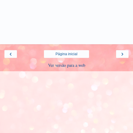
‹
›
Página inicial
Ver versão para a web