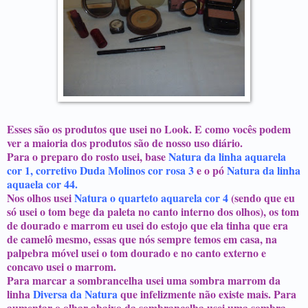
Esses são os produtos que usei no Look. E como vocês podem
ver a maioria dos produtos são de nosso uso diário.
Para o preparo do rosto usei, base
Natura da linha aquarela
cor 1, corretivo Duda Molinos cor rosa 3
e o pó
Natura da linha
aquaela cor 44.
Nos olhos usei
Natura o quarteto aquarela cor 4
(sendo que eu
só usei o tom bege da paleta no canto interno dos olhos), os tom
de dourado e marrom eu usei do estojo que ela tinha que era
de camelô mesmo, essas que nós sempre temos em casa, na
palpebra móvel usei o tom dourado e no canto externo e
concavo usei o marrom.
Para marcar a sombrancelha usei uma sombra marrom da
linha
Diversa da Natura
que infelizmente não existe mais. Para
aumentar o olhar abaixo da sombrancelha usei uma sombra