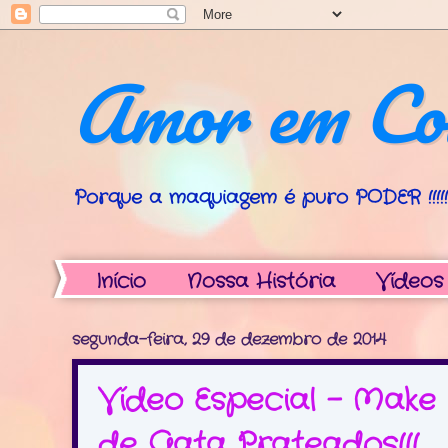
Amor em Co
Porque a maquiagem é puro PODER !!!!!!
Início
Nossa História
Vídeos
segunda-feira, 29 de dezembro de 2014
Vídeo Especial - Make 
de Gata Prateados!!!