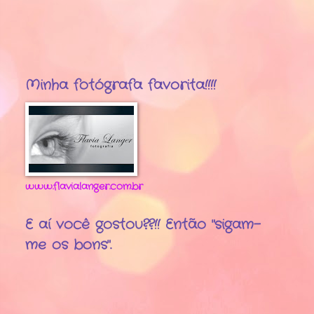
Minha fotógrafa favorita!!!!
www.flavialanger.com.br
E aí você gostou??!! Então "sigam-
me os bons".