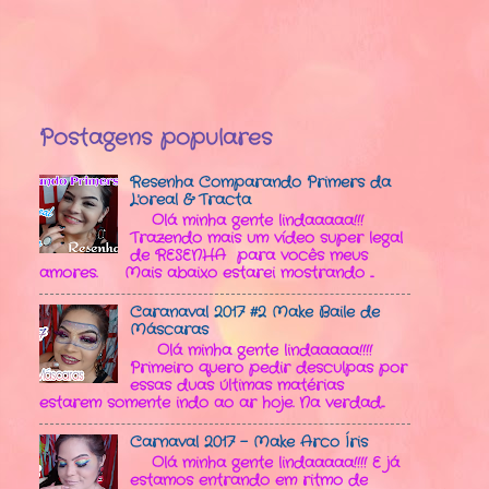
Postagens populares
Resenha Comparando Primers da
L'oreal & Tracta
Olá minha gente lindaaaaa!!!
Trazendo mais um vídeo super legal
de RESENHA para vocês meus
amores. Mais abaixo estarei mostrando ...
Caranaval 2017 #2 Make Baile de
Máscaras
Olá minha gente lindaaaaa!!!!
Primeiro quero pedir desculpas por
essas duas últimas matérias
estarem somente indo ao ar hoje. Na verdad...
Carnaval 2017 - Make Arco Íris
Olá minha gente lindaaaaa!!!! E já
estamos entrando em ritmo de