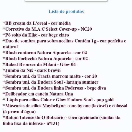
Lista de produtos
*BB cream da L'oreal - cor média
*Corretivo da M.A.C Select Cover-up - NC20
*Pó solto da Elke - cor bege claro
*Duo de sombra para sobrancelhas Contém 1g - cor perfeita e
natural
*Blush contorno Natura Aquarela - cor 04
*Blush bochecha Natura Aquarela - cor 02
*Baked Bronzer da Milani - Glow 04
*Jumbo da Nix - dark brown
*Sombra uni. da Tracta marrom matte - cor 20
*Sombra uni. da Eudora Soul - laranja summer
*Sombra uni. da Eudora linha Poderosa - bege diva
*Delibeador em caneta Natura Una
* Lápis para cílios Color e Glow Eudora Soul - pop gold
*Máscaras de cílios Maybellyne - one by one (lavável) e colossal
(à prova d'água)
*Batom Intense do O Boticário - coco queimado (similar da
linha fixa da intense - nº131)